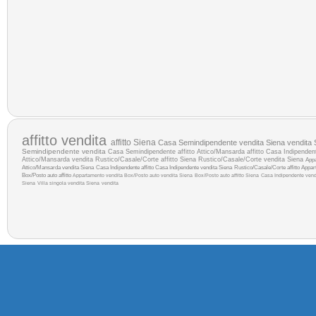
affitto
vendita
affitto Siena
Casa Semindipendente vendita Siena
vendita 
Semindipendente vendita
Casa Semindipendente affitto
Attico/Mansarda affitto
Casa Indipendent
Attico/Mansarda vendita
Rustico/Casale/Corte affitto Siena
Rustico/Casale/Corte vendita Siena
Appa
Attico/Mansarda vendita Siena
Casa Indipendente affitto
Casa Indipendente vendita Siena
Rustico/Casale/Corte affitto
Appart
Box/Posto auto affitto
Appartamento vendita
Box/Posto auto vendita Siena
Box/Posto auto affitto Siena
Casa Indipendente ven
Siena
Villa singola vendita Siena
vendita