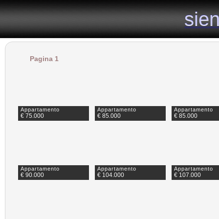
il sito specializzato nelle vendite e affitti di case nel senese
sie
sie
Pagina 1
Appartamento
Appartamento
Appartamento
€ 75.000
€ 85.000
€ 85.000
Appartamento
Appartamento
Appartamento
€ 90.000
€ 104.000
€ 107.000