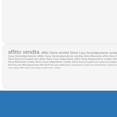
affitto
vendita
affitto Siena
vendita Siena
Casa Semindipendente vendit
Casa Semindipendente affitto
Casa Semindipendente vendita
Attico/Mansarda affitto
Attico
Siena
Rustico/Casale/Corte affitto Siena
Casa Indipendente affitto Siena
Appartamento vendita Sie
Attico/Mansarda vendita Siena
Casa Indipendente vendita Siena
Rustico/Casale/Corte vendita
Casa Indipend
Box/Posto auto affitto
Appartamento affitto
Box/Posto auto vendita Siena
Appartamento vendita
Casa Indipendente vendita
Box/
Villa singola affitto Siena
Villa singola vendita Siena
vendita