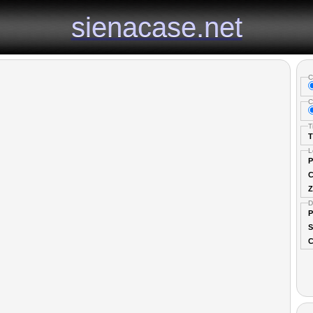
se
sienacase.net
sienacase.net
C
C
T
T
L
P
C
Z
D
P
S
C