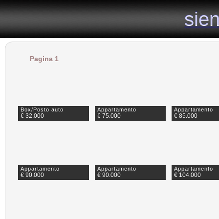
il sito specializzato nelle vendite e affitti di case nel senese
sie
sie
Pagina 1
Box/Posto auto
Appartamento
Appartamento
€ 32.000
€ 75.000
€ 85.000
Appartamento
Appartamento
Appartamento
€ 90.000
€ 90.000
€ 104.000