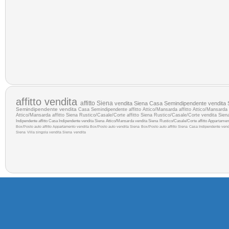
affitto
vendita
affitto Siena
vendita Siena
Casa Semindipendente vendita 
Semindipendente vendita
Casa Semindipendente affitto
Attico/Mansarda affitto
Attico/Mansarda
Attico/Mansarda affitto Siena
Rustico/Casale/Corte affitto Siena
Rustico/Casale/Corte vendita Sien
Indipendente affitto
Casa Indipendente vendita Siena
Attico/Mansarda vendita Siena
Rustico/Casale/Corte affitto
Appartament
Box/Posto auto affitto
Appartamento vendita
Box/Posto auto vendita Siena
Box/Posto auto affitto Siena
Casa Indipendente ven
Siena
Villa singola vendita Siena
vendita