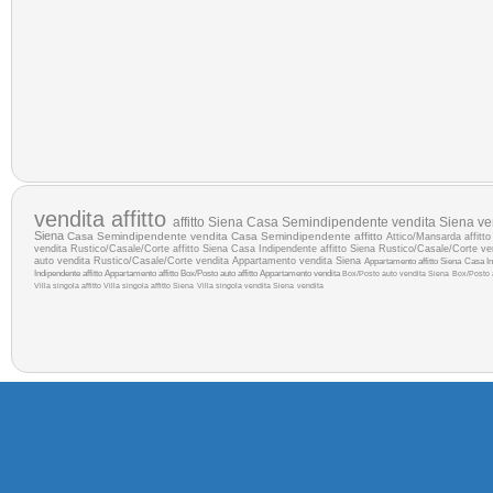
vendita
affitto
affitto Siena
Casa Semindipendente vendita Siena
ve
Siena
Casa Semindipendente vendita
Casa Semindipendente affitto
Attico/Mansarda affitt
vendita
Rustico/Casale/Corte affitto Siena
Casa Indipendente affitto Siena
Rustico/Casale/Corte ve
auto vendita
Rustico/Casale/Corte vendita
Appartamento vendita Siena
Appartamento affitto Siena
Casa In
Indipendente affitto
Appartamento affitto
Box/Posto auto affitto
Appartamento vendita
Box/Posto auto vendita Siena
Box/Posto a
Villa singola affitto
Villa singola affitto Siena
Villa singola vendita Siena
vendita