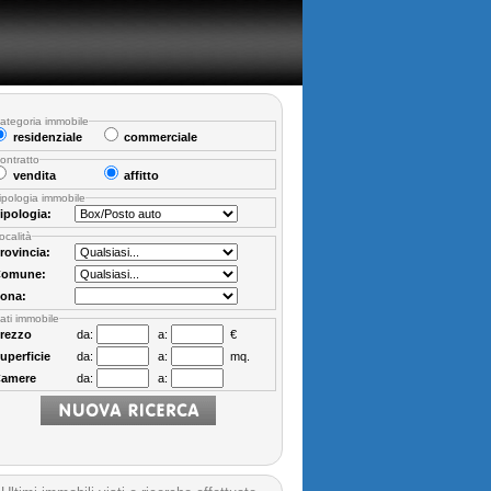
ategoria immobile
residenziale
commerciale
ontratto
vendita
affitto
ipologia immobile
ipologia:
ocalità
rovincia:
omune:
ona:
ati immobile
rezzo
da:
a:
€
uperficie
da:
a:
mq.
amere
da:
a: