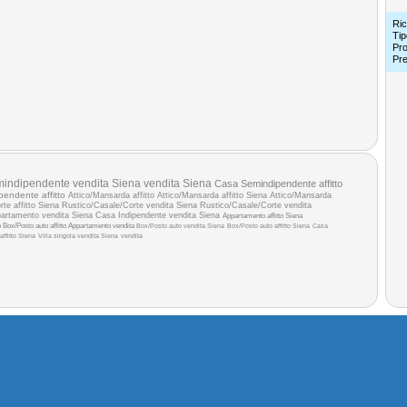
Ric
Tip
Pro
Pr
indipendente vendita Siena
vendita Siena
Casa Semindipendente affitto
endente affitto
Attico/Mansarda affitto
Attico/Mansarda affitto Siena
Attico/Mansarda
te affitto Siena
Rustico/Casale/Corte vendita Siena
Rustico/Casale/Corte vendita
artamento vendita Siena
Casa Indipendente vendita Siena
Appartamento affitto Siena
o
Box/Posto auto affitto
Appartamento vendita
Box/Posto auto vendita Siena
Box/Posto auto affitto Siena
Casa
affitto Siena
Villa singola vendita Siena
vendita