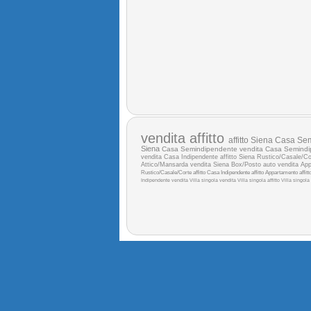
vendita
affitto
affitto Siena
Casa Sem
Siena
Casa Semindipendente vendita
Casa Semindip
vendita
Casa Indipendente affitto Siena
Rustico/Casale/Cor
Attico/Mansarda vendita Siena
Box/Posto auto vendita
App
Rustico/Casale/Corte affitto
Casa Indipendente affitto
Appartamento affitt
Indipendente vendita
Villa singola vendita
Villa singola affitto
Villa singola 