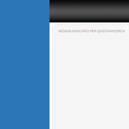
il sito specializzato nelle vendite e affitti di case nel sene
NESSUN RISULTATO PER QUESTA RICERCA