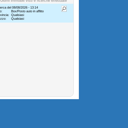
Ultimi immobili visti e ricerche effettuate
erca del 08/08/2026 - 13:14
o:
Box/Posto auto in affitto
vincia:
Qualsiasi
ezzo:
Qualsiasi